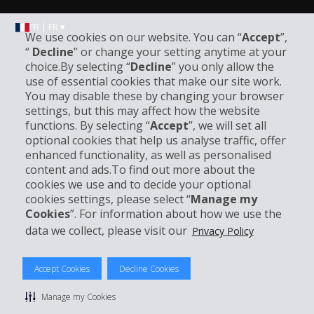
FR | FR ▾
We use cookies on our website. You can “
Accept
”,
“
Decline
” or change your setting anytime at your
choice.By selecting “
Decline
” you only allow the
Informations sur l'entreprise
use of essential cookies that make our site work.
You may disable these by changing your browser
settings, but this may affect how the website
Entreprise
functions. By selecting “
Accept
”, we will set all
optional cookies that help us analyse traffic, offer
Support client
enhanced functionality, as well as personalised
content and ads.To find out more about the
cookies we use and to decide your optional
Réserver avec Hertz
cookies settings, please select “
Manage my
Cookies
”. For information about how we use the
data we collect, please visit our
Privacy Policy
© 2026 The Hertz System, Inc.
Accept Cookies
Decline Cookies
Politique de confidentialité
|
Conditions d'utilisation du site
|
Conditions de location
|
Informations tarifaires
|
Plan du site
|
Manage my Cookies
Gérer mes cookies