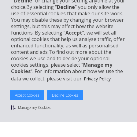
“
Decline
” or change your setting anytime at your
choice.By selecting “
Decline
” you only allow the
Informations sur l'entreprise
use of essential cookies that make our site work.
You may disable these by changing your browser
settings, but this may affect how the website
Entreprise
functions. By selecting “
Accept
”, we will set all
optional cookies that help us analyse traffic, offer
Support client
enhanced functionality, as well as personalised
content and ads.To find out more about the
cookies we use and to decide your optional
Réserver avec Hertz
cookies settings, please select “
Manage my
Cookies
”. For information about how we use the
data we collect, please visit our
Privacy Policy
© 2026 The Hertz System, Inc.
Accept Cookies
Decline Cookies
Politique de confidentialité
|
Conditions d'utilisation du site
|
Conditions de location
|
Informations tarifaires
|
Plan du site
|
Manage my Cookies
Gérer mes cookies