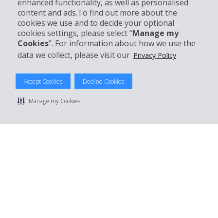
enhanced functionality, as well as personalised
Support client
content and ads.To find out more about the
cookies we use and to decide your optional
cookies settings, please select “
Manage my
Réserver avec Hertz
Cookies
”. For information about how we use the
data we collect, please visit our
Privacy Policy
Accept Cookies
Decline Cookies
© 2026 The Hertz System, Inc.
Politique de confidentialité
|
Conditions d'utilisation du site
|
Manage my Cookies
Conditions de location
|
Informations tarifaires
|
Plan du site
|
Gérer mes cookies