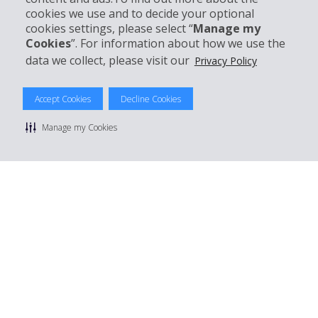
cookies we use and to decide your optional
cookies settings, please select “
Manage my
Réserver avec Hertz
Cookies
”. For information about how we use the
data we collect, please visit our
Privacy Policy
Accept Cookies
Decline Cookies
© 2026 The Hertz System, Inc.
Politique de confidentialité
|
Conditions d'utilisation du site
|
Manage my Cookies
Conditions de location
|
Informations tarifaires
|
Plan du site
|
Gérer mes cookies