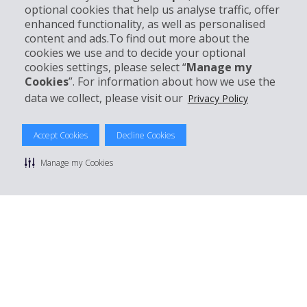
optional cookies that help us analyse traffic, offer
Support client
enhanced functionality, as well as personalised
content and ads.To find out more about the
cookies we use and to decide your optional
Réserver avec Hertz
cookies settings, please select “
Manage my
Cookies
”. For information about how we use the
data we collect, please visit our
Privacy Policy
© 2026 The Hertz System, Inc.
Accept Cookies
Decline Cookies
Politique de confidentialité
|
Conditions d'utilisation du site
|
Conditions de location
|
Informations tarifaires
|
Plan du site
|
Manage my Cookies
Gérer mes cookies