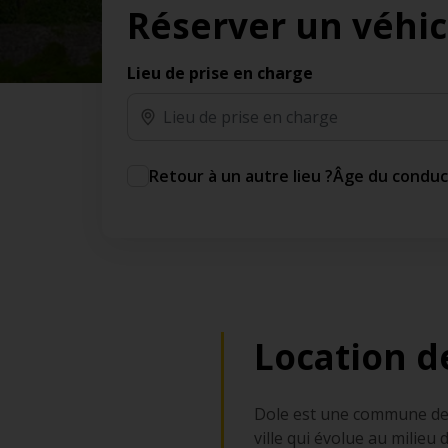
Réserver un véhic
des jours gratuits.*
Ajout gratuit du partenaire comme conducteur
additionnel
Lieu de prise en charge
Voyagez en toute sérénité, sans frais
supplémentaires.
* Voir conditions
Retour à un autre lieu ?
Âge du condu
Location d
Dole est une commune de l
ville qui évolue au milieu