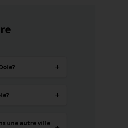
ure
 Dole?
ole?
ns une autre ville