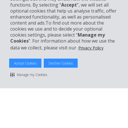
Entreprise
functions. By selecting “
Accept
”, we will set all
optional cookies that help us analyse traffic, offer
Support client
enhanced functionality, as well as personalised
content and ads.To find out more about the
cookies we use and to decide your optional
Réserver avec Hertz
cookies settings, please select “
Manage my
Cookies
”. For information about how we use the
data we collect, please visit our
Privacy Policy
© 2026 The Hertz System, Inc.
Accept Cookies
Decline Cookies
Politique de confidentialité
|
Conditions d'utilisation du site
|
Conditions de location
|
Informations tarifaires
|
Plan du site
|
Manage my Cookies
Gérer mes cookies