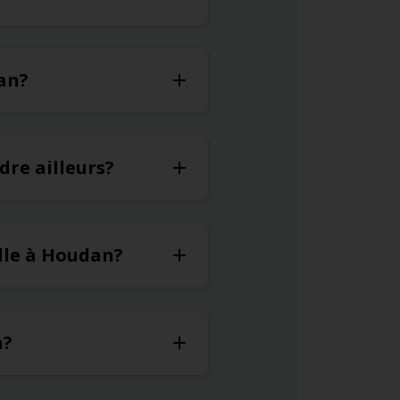
dan?
dre ailleurs?
lle à Houdan?
n?