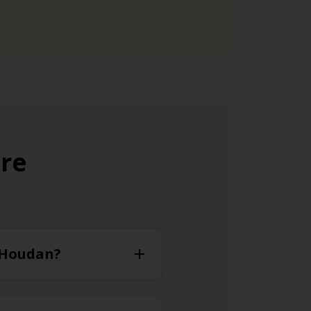
ure
à Houdan?