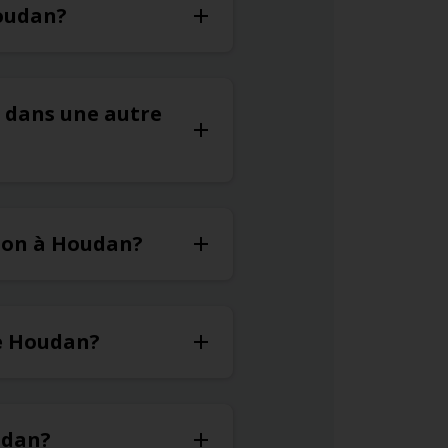
Houdan?
r dans une autre
tion à Houdan?
de Houdan?
oudan?