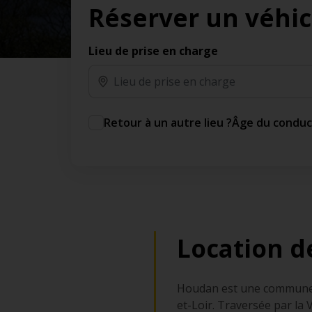
Réserver un véhic
des jours gratuits.*
Ajout gratuit du partenaire comme conducteur
additionnel
Lieu de prise en charge
Voyagez en toute sérénité, sans frais
supplémentaires.
* Voir conditions
Retour à un autre lieu ?
Âge du condu
Location d
Houdan est une commune d'
et-Loir. Traversée par la 