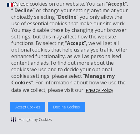
We use cookies on our website. You can “
Accept
”,
FR | FR ▾
“
Decline
” or change your setting anytime at your
choice.By selecting “
Decline
” you only allow the
use of essential cookies that make our site work.
Informations sur l'entreprise
You may disable these by changing your browser
settings, but this may affect how the website
functions. By selecting “
Accept
”, we will set all
Entreprise
optional cookies that help us analyse traffic, offer
enhanced functionality, as well as personalised
Support client
content and ads.To find out more about the
cookies we use and to decide your optional
cookies settings, please select “
Manage my
Réserver avec Hertz
Cookies
”. For information about how we use the
data we collect, please visit our
Privacy Policy
Accept Cookies
Decline Cookies
© 2026 The Hertz System, Inc.
Politique de confidentialité
|
Conditions d'utilisation du site
|
Manage my Cookies
Conditions de location
|
Informations tarifaires
|
Plan du site
|
Gérer mes cookies