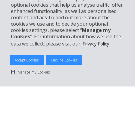
optional cookies that help us analyse traffic, offer
enhanced functionality, as well as personalised
Support client
content and ads.To find out more about the
cookies we use and to decide your optional
cookies settings, please select “
Manage my
Réserver avec Hertz
Cookies
”. For information about how we use the
data we collect, please visit our
Privacy Policy
Accept Cookies
Decline Cookies
© 2026 The Hertz System, Inc.
Politique de confidentialité
|
Conditions d'utilisation du site
|
Manage my Cookies
Conditions de location
|
Informations tarifaires
|
Plan du site
|
Gérer mes cookies