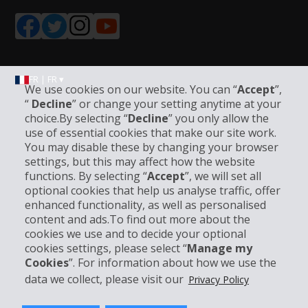
FR | FR ▾
We use cookies on our website. You can “
Accept
”,
“
Decline
” or change your setting anytime at your
choice.By selecting “
Decline
” you only allow the
Informations sur l'entreprise
use of essential cookies that make our site work.
You may disable these by changing your browser
settings, but this may affect how the website
Entreprise
functions. By selecting “
Accept
”, we will set all
optional cookies that help us analyse traffic, offer
Support client
enhanced functionality, as well as personalised
content and ads.To find out more about the
cookies we use and to decide your optional
Réserver avec Hertz
cookies settings, please select “
Manage my
Cookies
”. For information about how we use the
data we collect, please visit our
Privacy Policy