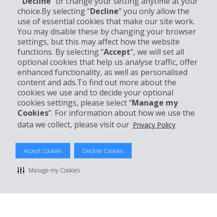
“
Decline
” or change your setting anytime at your
choice.By selecting “
Decline
” you only allow the
Informations sur l'entreprise
use of essential cookies that make our site work.
You may disable these by changing your browser
settings, but this may affect how the website
Entreprise
functions. By selecting “
Accept
”, we will set all
optional cookies that help us analyse traffic, offer
Support client
enhanced functionality, as well as personalised
content and ads.To find out more about the
cookies we use and to decide your optional
Réserver avec Hertz
cookies settings, please select “
Manage my
Cookies
”. For information about how we use the
data we collect, please visit our
Privacy Policy
© 2026 The Hertz System, Inc.
Accept Cookies
Decline Cookies
Politique de confidentialité
|
Conditions d'utilisation du site
|
Conditions de location
|
Informations tarifaires
|
Plan du site
|
Manage my Cookies
Gérer mes cookies