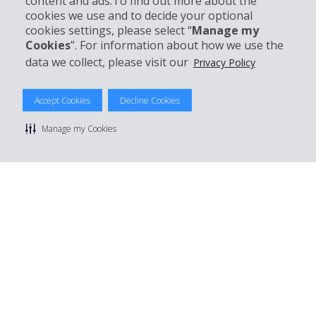
content and ads.To find out more about the
cookies we use and to decide your optional
cookies settings, please select “
Manage my
Réserver avec Hertz
Cookies
”. For information about how we use the
data we collect, please visit our
Privacy Policy
Accept Cookies
Decline Cookies
© 2026 The Hertz System, Inc.
Politique de confidentialité
|
Conditions d'utilisation du site
|
Manage my Cookies
Conditions de location
|
Informations tarifaires
|
Plan du site
|
Gérer mes cookies