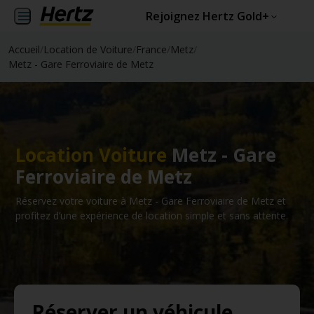
Rejoignez Hertz Gold+
Accueil
/
Location de Voiture
/
France
/
Metz
/
Metz - Gare Ferroviaire de Metz
Location Voiture
Metz - Gare
Ferroviaire de Metz
Réservez votre voiture à Metz - Gare Ferroviaire de Metz et
profitez d’une expérience de location simple et sans attente.
Réserver un véhicule