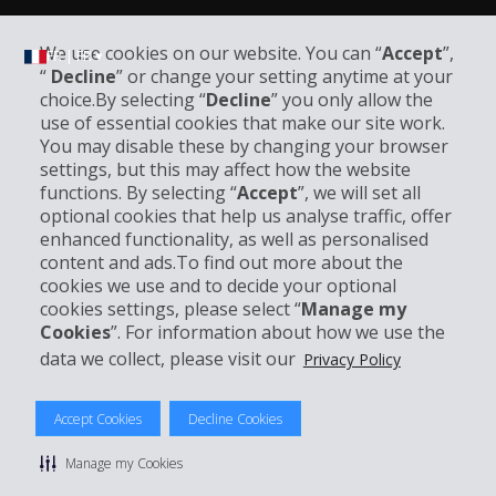
We use cookies on our website. You can “
Accept
”,
FR | FR ▾
“
Decline
” or change your setting anytime at your
choice.By selecting “
Decline
” you only allow the
use of essential cookies that make our site work.
Informations sur l'entreprise
You may disable these by changing your browser
settings, but this may affect how the website
functions. By selecting “
Accept
”, we will set all
Entreprise
optional cookies that help us analyse traffic, offer
enhanced functionality, as well as personalised
Support client
content and ads.To find out more about the
cookies we use and to decide your optional
cookies settings, please select “
Manage my
Réserver avec Hertz
Cookies
”. For information about how we use the
data we collect, please visit our
Privacy Policy
Accept Cookies
Decline Cookies
© 2026 The Hertz System, Inc.
Politique de confidentialité
|
Conditions d'utilisation du site
|
Manage my Cookies
Conditions de location
|
Informations tarifaires
|
Plan du site
|
Gérer mes cookies