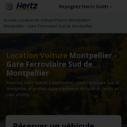
Rejoignez Hertz Gold+
Accueil
/
Location de Voiture
/
France
/
Montpellier
/
Montpellier - Gare Ferroviaire Sud de Montpellier
Location Voiture
Montpellier -
Gare Ferroviaire Sud de
Montpellier
Réservez votre voiture à Montpellier - Gare Ferroviaire Sud de
Montpellier et profitez d’une expérience de location simple et
sans attente.
Réserver un véhicule