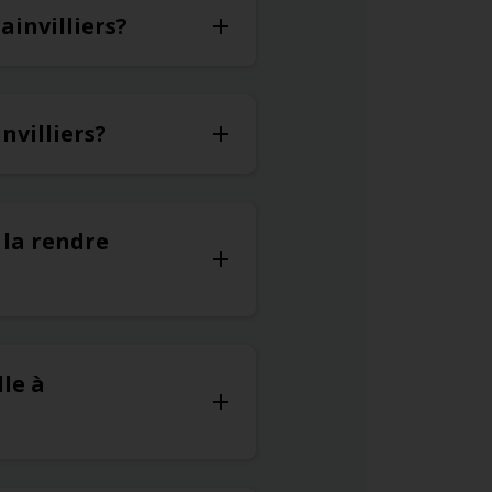
ainvilliers?
nvilliers?
 la rendre
le à