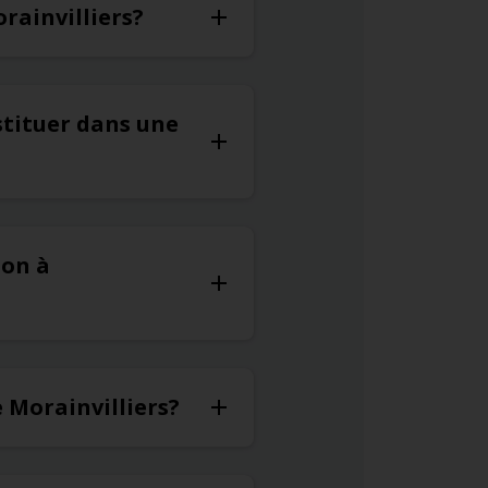
rainvilliers?
estituer dans une
ion à
e Morainvilliers?