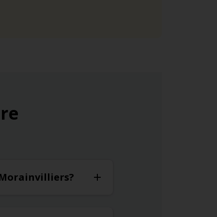
ure
 Morainvilliers?