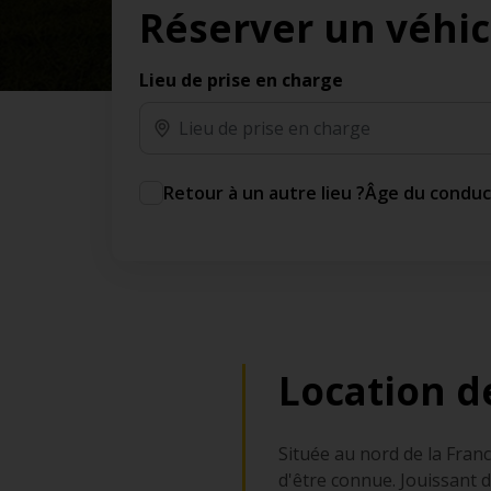
Réserver un véhic
des jours gratuits.*
Ajout gratuit du partenaire comme conducteur
additionnel
Lieu de prise en charge
Voyagez en toute sérénité, sans frais
supplémentaires.
* Voir conditions
Retour à un autre lieu ?
Âge du condu
Location d
Située au nord de la Fran
d'être connue. Jouissant d