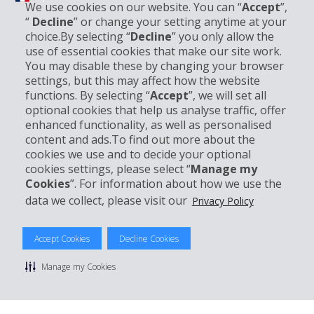
We use cookies on our website. You can “
Accept
”,
“
Decline
” or change your setting anytime at your
choice.By selecting “
Decline
” you only allow the
Informations sur l'entreprise
use of essential cookies that make our site work.
You may disable these by changing your browser
settings, but this may affect how the website
Entreprise
functions. By selecting “
Accept
”, we will set all
optional cookies that help us analyse traffic, offer
Support client
enhanced functionality, as well as personalised
content and ads.To find out more about the
cookies we use and to decide your optional
Réserver avec Hertz
cookies settings, please select “
Manage my
Cookies
”. For information about how we use the
data we collect, please visit our
Privacy Policy
© 2026 The Hertz System, Inc.
Accept Cookies
Decline Cookies
Politique de confidentialité
|
Conditions d'utilisation du site
|
Conditions de location
|
Informations tarifaires
|
Plan du site
|
Manage my Cookies
Gérer mes cookies