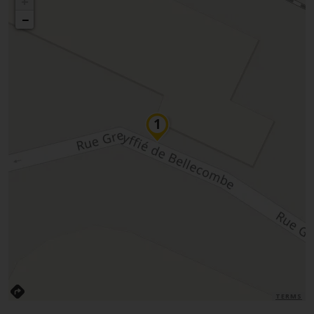
+
−
TERMS