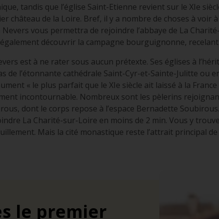
ue, tandis que l’église Saint-Etienne revient sur le XIe siècl
 château de la Loire. Bref, il y a nombre de choses à voir à
 à Nevers vous permettra de rejoindre l’abbaye de La Charité
 également découvrir la campagne bourguignonne, recelant 
evers est à ne rater sous aucun prétexte. Ses églises à l’hé
as de l’étonnante cathédrale Saint-Cyr-et-Sainte-Julitte ou en
nt « le plus parfait que le XIe siècle ait laissé à la France »
ement incontournable. Nombreux sont les pèlerins rejoig
rous, dont le corps repose à l’espace Bernadette Soubirous.
indre La Charité-sur-Loire en moins de 2 min. Vous y trouve
llement. Mais la cité monastique reste l’attrait principal de l
s le premier