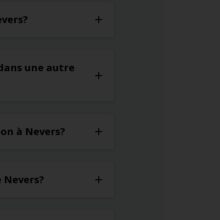
evers?
 dans une autre
ion à Nevers?
e Nevers?