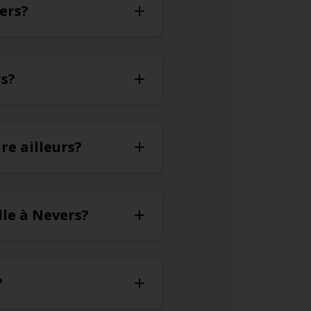
vers?
rs?
re ailleurs?
lle à Nevers?
?