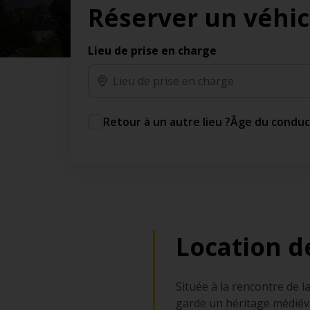
Réserver un véhic
des jours gratuits.*
Ajout gratuit du partenaire comme conducteur
additionnel
Lieu de prise en charge
Voyagez en toute sérénité, sans frais
supplémentaires.
* Voir conditions
Retour à un autre lieu ?
Âge du condu
Location d
Située à la rencontre de la
garde un héritage médiéva