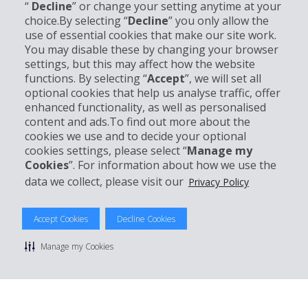
“
Decline
” or change your setting anytime at your
choice.By selecting “
Decline
” you only allow the
use of essential cookies that make our site work.
Informations sur l'entreprise
You may disable these by changing your browser
settings, but this may affect how the website
functions. By selecting “
Accept
”, we will set all
Entreprise
optional cookies that help us analyse traffic, offer
enhanced functionality, as well as personalised
Support client
content and ads.To find out more about the
cookies we use and to decide your optional
cookies settings, please select “
Manage my
Réserver avec Hertz
Cookies
”. For information about how we use the
data we collect, please visit our
Privacy Policy
Accept Cookies
Decline Cookies
© 2026 The Hertz System, Inc.
Politique de confidentialité
|
Conditions d'utilisation du site
|
Manage my Cookies
Conditions de location
|
Informations tarifaires
|
Plan du site
|
Gérer mes cookies