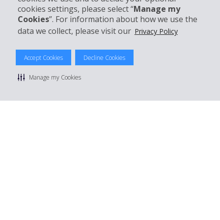
cookies settings, please select “
Manage my
Réserver avec Hertz
Cookies
”. For information about how we use the
data we collect, please visit our
Privacy Policy
Accept Cookies
Decline Cookies
© 2026 The Hertz System, Inc.
Politique de confidentialité
|
Conditions d'utilisation du site
|
Manage my Cookies
Conditions de location
|
Informations tarifaires
|
Plan du site
|
Gérer mes cookies