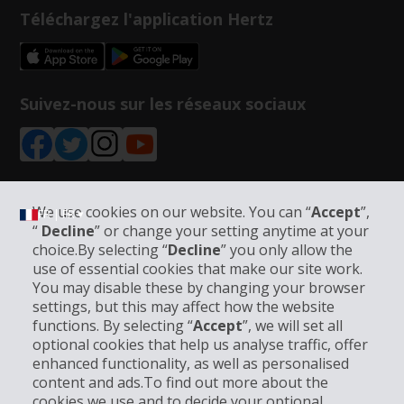
Téléchargez l'application Hertz
Suivez-nous sur les réseaux sociaux
We use cookies on our website. You can “
Accept
”,
FR | FR ▾
“
Decline
” or change your setting anytime at your
choice.By selecting “
Decline
” you only allow the
use of essential cookies that make our site work.
Informations sur l'entreprise
You may disable these by changing your browser
settings, but this may affect how the website
functions. By selecting “
Accept
”, we will set all
Entreprise
optional cookies that help us analyse traffic, offer
enhanced functionality, as well as personalised
Support client
content and ads.To find out more about the
cookies we use and to decide your optional