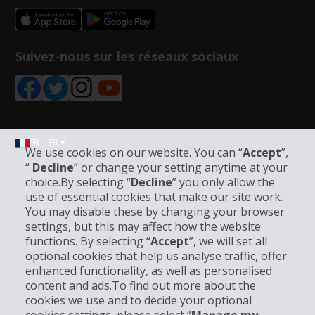
Suivez-nous sur les réseaux sociaux
FR | FR ▾
We use cookies on our website. You can “
Accept
”,
“
Decline
” or change your setting anytime at your
choice.By selecting “
Decline
” you only allow the
Informations sur l'entreprise
use of essential cookies that make our site work.
You may disable these by changing your browser
settings, but this may affect how the website
Entreprise
functions. By selecting “
Accept
”, we will set all
optional cookies that help us analyse traffic, offer
Support client
enhanced functionality, as well as personalised
content and ads.To find out more about the
cookies we use and to decide your optional
Réserver avec Hertz