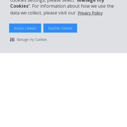
cookies settings, please select “
Manage my
Cookies
”. For information about how we use the
data we collect, please visit our
Privacy Policy
© 2026 The Hertz System, Inc.
Accept Cookies
Decline Cookies
Politique de confidentialité
|
Conditions d'utilisation du site
|
Conditions de location
|
Informations tarifaires
|
Plan du site
|
Manage my Cookies
Gérer mes cookies