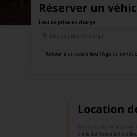
Réserver un véhic
des jours gratuits.*
Ajout gratuit du partenaire comme conducteur
additionnel
Lieu de prise en charge
Voyagez en toute sérénité, sans frais
supplémentaires.
* Voir conditions
Retour à un autre lieu ?
Âge du condu
Location d
La presqu'île formée par
d'elle. Le fleuve est d'ai