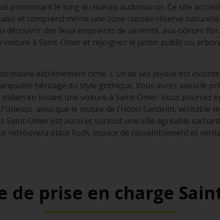
vous promenant le long du marais audomarois. Ce site accuei
ales et comprend même une zone classée réserve naturelle. 
 découvrir des lieux empreints de sérénité, aux odeurs floral
 voiture à Saint-Omer et rejoignez le jardin public ou arbor
trimoine extrêmement riche. L'un de ses joyaux est inconte
uable héritage du style gothique. Vous aurez aussi le privil
italien en louant une voiture à Saint-Omer. Vous pourrez éga
'Unesco, ainsi que le musée de l'Hôtel Sandelin, véritable m
is Saint-Omer est aussi et surtout une ville agréable sachant 
us retrouvera place Foch, espace de rassemblement et véritab
 de prise en charge Sai