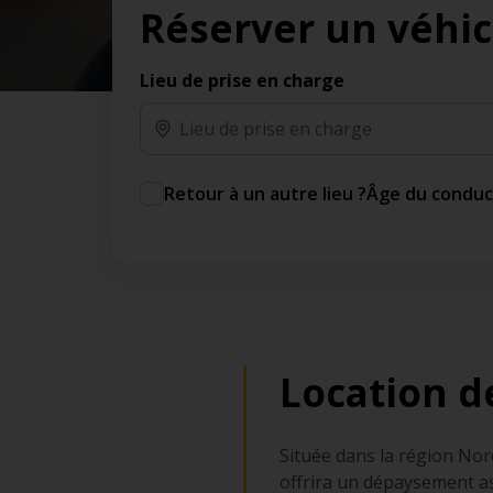
Réserver un véhic
des jours gratuits.*
Ajout gratuit du partenaire comme conducteur
additionnel
Lieu de prise en charge
Voyagez en toute sérénité, sans frais
supplémentaires.
* Voir conditions
Retour à un autre lieu ?
Âge du condu
Location d
Située dans la région Nord
offrira un dépaysement as