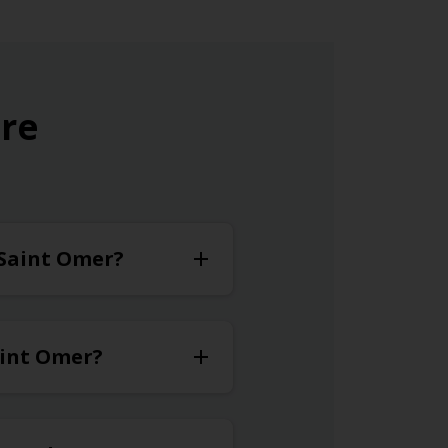
ure
à Saint Omer?
aint Omer?