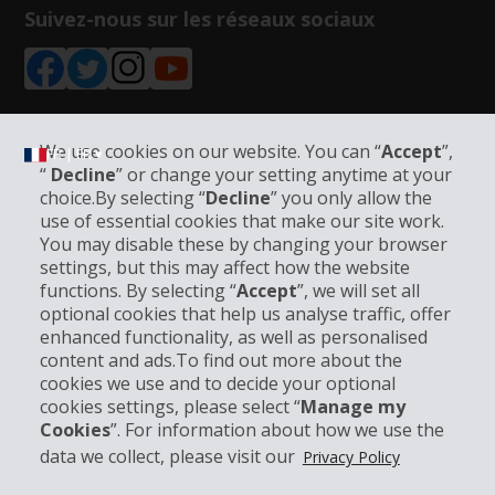
Suivez-nous sur les réseaux sociaux
We use cookies on our website. You can “
Accept
”,
FR | FR ▾
“
Decline
” or change your setting anytime at your
choice.By selecting “
Decline
” you only allow the
use of essential cookies that make our site work.
Informations sur l'entreprise
You may disable these by changing your browser
settings, but this may affect how the website
functions. By selecting “
Accept
”, we will set all
Entreprise
optional cookies that help us analyse traffic, offer
enhanced functionality, as well as personalised
Support client
content and ads.To find out more about the
cookies we use and to decide your optional
cookies settings, please select “
Manage my
Réserver avec Hertz
Cookies
”. For information about how we use the
data we collect, please visit our
Privacy Policy