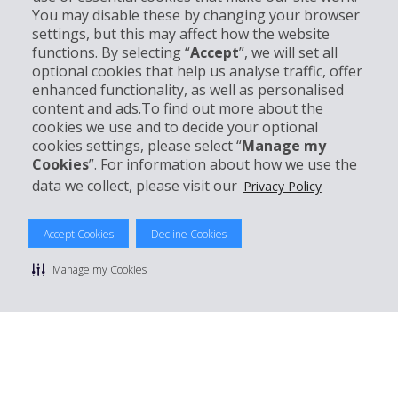
You may disable these by changing your browser
settings, but this may affect how the website
Entreprise
functions. By selecting “
Accept
”, we will set all
optional cookies that help us analyse traffic, offer
Support client
enhanced functionality, as well as personalised
content and ads.To find out more about the
cookies we use and to decide your optional
Réserver avec Hertz
cookies settings, please select “
Manage my
Cookies
”. For information about how we use the
data we collect, please visit our
Privacy Policy
© 2026 The Hertz System, Inc.
Accept Cookies
Decline Cookies
Politique de confidentialité
|
Conditions d'utilisation du site
|
Conditions de location
|
Informations tarifaires
|
Plan du site
|
Manage my Cookies
Gérer mes cookies