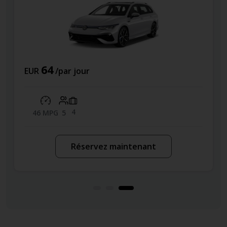
42
EUR
/par jour
3
52 MPG
5
rvez maintenant
Réservez