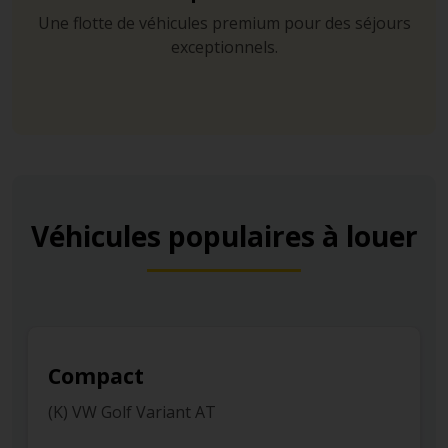
Une flotte de véhicules premium pour des séjours
exceptionnels.
Véhicules populaires à louer
Compact
nt AT
(M) Peugeot 2008 AT