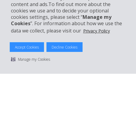
Support client
content and ads.To find out more about the
cookies we use and to decide your optional
cookies settings, please select “
Manage my
Réserver avec Hertz
Cookies
”. For information about how we use the
data we collect, please visit our
Privacy Policy
Accept Cookies
Decline Cookies
© 2026 The Hertz System, Inc.
Politique de confidentialité
|
Conditions d'utilisation du site
|
Manage my Cookies
Conditions de location
|
Informations tarifaires
|
Plan du site
|
Gérer mes cookies