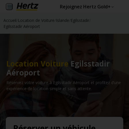
Rejoignez Hertz Gold+
Accueil
/
Location de Voiture
/
Islande
/
Egilsstadir
/
Egilsstadir Aéroport
Location Voiture
Egilsstadir
Aéroport
Réservez votre voiture à Egilsstadir Aéroport et profitez d’une
expérience de location simple et sans attente.
Réserver un véhicule