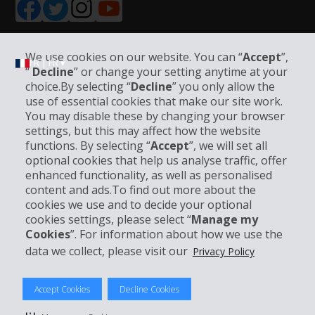
We use cookies on our website. You can “
Accept
”,
FR | FR ▾
“
Decline
” or change your setting anytime at your
choice.By selecting “
Decline
” you only allow the
use of essential cookies that make our site work.
Informations sur l'entreprise
You may disable these by changing your browser
settings, but this may affect how the website
functions. By selecting “
Accept
”, we will set all
Entreprise
optional cookies that help us analyse traffic, offer
enhanced functionality, as well as personalised
Support client
content and ads.To find out more about the
cookies we use and to decide your optional
cookies settings, please select “
Manage my
Réserver avec Hertz
Cookies
”. For information about how we use the
data we collect, please visit our
Privacy Policy
Accept Cookies
Decline Cookies
© 2026 The Hertz System, Inc.
Politique de confidentialité
|
Conditions d'utilisation du site
|