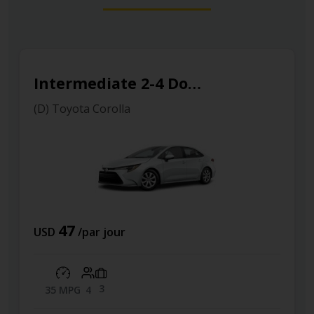
Intermediate 2-4 Door
Compact 2-4
rolla
(C) Toyota Yaris
44
jour
USD
/par jour
2
42 MPG
4