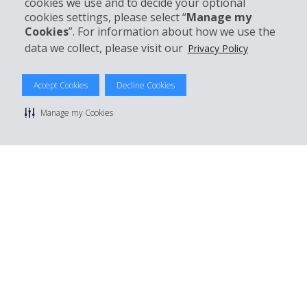
cookies we use and to decide your optional
Réserver avec Hertz
cookies settings, please select “
Manage my
Cookies
”. For information about how we use the
data we collect, please visit our
Privacy Policy
© 2026 The Hertz System, Inc.
Accept Cookies
Decline Cookies
Politique de confidentialité
|
Conditions d'utilisation du site
|
Conditions de location
|
Informations tarifaires
|
Plan du site
|
Manage my Cookies
Gérer mes cookies