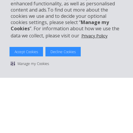
enhanced functionality, as well as personalised
content and ads.To find out more about the
Entreprise
cookies we use and to decide your optional
cookies settings, please select “
Manage my
Support client
Cookies
”. For information about how we use the
data we collect, please visit our
Privacy Policy
Réserver avec Hertz
Accept Cookies
Decline Cookies
Manage my Cookies
© 2026 The Hertz System, Inc.
Politique de confidentialité
|
Conditions d'utilisation du site
|
Conditions de location
|
Informations tarifaires
|
Plan du site
|
Gérer mes cookies