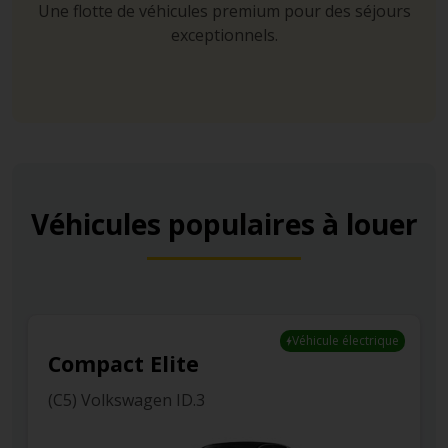
Une flotte de véhicules premium pour des séjours
exceptionnels.
Véhicules populaires à louer
ue
Compact
(C) Toyota Corolla Aut.