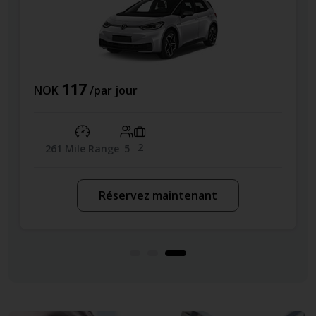
77
NOK
/par jour
2
61 MPG
5
Réservez maintenant