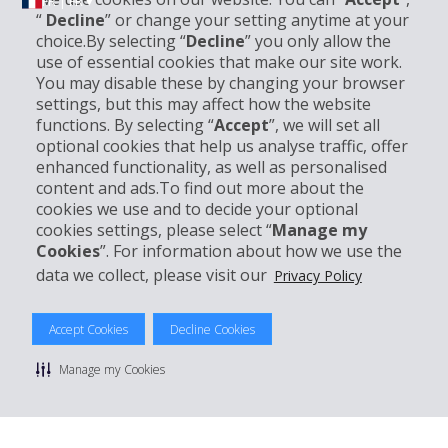
FR | FR ▾
“
Decline
” or change your setting anytime at your
choice.By selecting “
Decline
” you only allow the
use of essential cookies that make our site work.
Informations sur l'entreprise
You may disable these by changing your browser
settings, but this may affect how the website
functions. By selecting “
Accept
”, we will set all
Entreprise
optional cookies that help us analyse traffic, offer
enhanced functionality, as well as personalised
Support client
content and ads.To find out more about the
cookies we use and to decide your optional
cookies settings, please select “
Manage my
Réserver avec Hertz
Cookies
”. For information about how we use the
data we collect, please visit our
Privacy Policy
Accept Cookies
Decline Cookies
© 2026 The Hertz System, Inc.
Politique de confidentialité
|
Conditions d'utilisation du site
|
Manage my Cookies
Conditions de location
|
Informations tarifaires
|
Plan du site
|
Gérer mes cookies