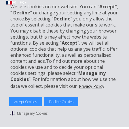
FR | FR ▾
We use cookies on our website. You can “
Accept
”,
“
Decline
” or change your setting anytime at your
choice.By selecting “
Decline
” you only allow the
Informations sur l'entreprise
use of essential cookies that make our site work.
You may disable these by changing your browser
settings, but this may affect how the website
Entreprise
functions. By selecting “
Accept
”, we will set all
optional cookies that help us analyse traffic, offer
Support client
enhanced functionality, as well as personalised
content and ads.To find out more about the
cookies we use and to decide your optional
Réserver avec Hertz
cookies settings, please select “
Manage my
Cookies
”. For information about how we use the
data we collect, please visit our
Privacy Policy
© 2026 The Hertz System, Inc.
Accept Cookies
Decline Cookies
Politique de confidentialité
|
Conditions d'utilisation du site
|
Conditions de location
|
Informations tarifaires
|
Plan du site
|
Manage my Cookies
Gérer mes cookies