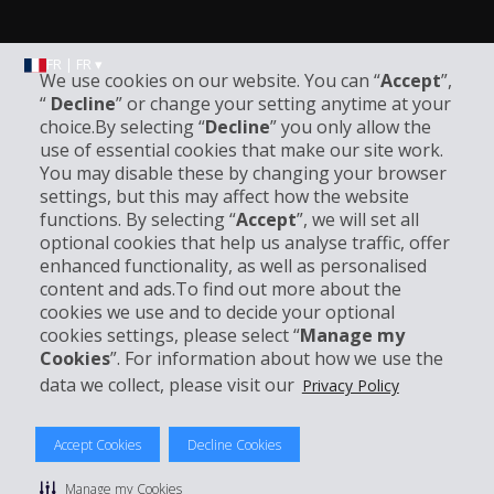
FR | FR ▾
We use cookies on our website. You can “
Accept
”,
“
Decline
” or change your setting anytime at your
choice.By selecting “
Decline
” you only allow the
Informations sur l'entreprise
use of essential cookies that make our site work.
You may disable these by changing your browser
settings, but this may affect how the website
Entreprise
functions. By selecting “
Accept
”, we will set all
optional cookies that help us analyse traffic, offer
Support client
enhanced functionality, as well as personalised
content and ads.To find out more about the
cookies we use and to decide your optional
Réserver avec Hertz
cookies settings, please select “
Manage my
Cookies
”. For information about how we use the
data we collect, please visit our
Privacy Policy
© 2026 The Hertz System, Inc.
Accept Cookies
Decline Cookies
Politique de confidentialité
|
Conditions d'utilisation du site
|
Conditions de location
|
Informations tarifaires
|
Plan du site
|
Manage my Cookies