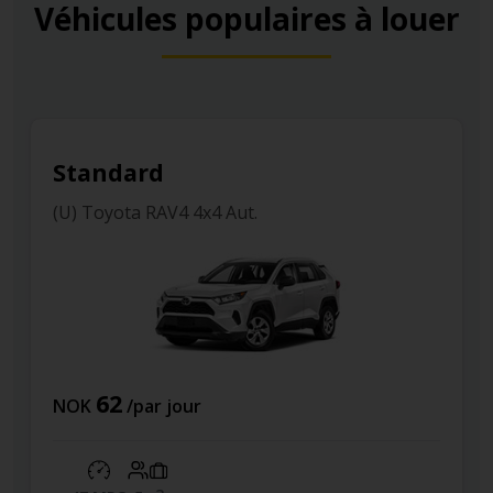
Véhicules populaires à louer
Midsize
(P3) Suzuki S-Cross 4x4
233
NOK
/par jour