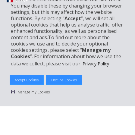
FR | FR ▾
You may disable these by changing your browser
settings, but this may affect how the website
functions. By selecting “
Accept
”, we will set all
Informations sur l'entreprise
optional cookies that help us analyse traffic, offer
enhanced functionality, as well as personalised
content and ads.To find out more about the
Entreprise
cookies we use and to decide your optional
cookies settings, please select “
Manage my
Support client
Cookies
”. For information about how we use the
data we collect, please visit our
Privacy Policy
Réserver avec Hertz
Accept Cookies
Decline Cookies
Manage my Cookies
© 2026 The Hertz System, Inc.
Politique de confidentialité
|
Conditions d'utilisation du site
|
Conditions de location
|
Informations tarifaires
|
Plan du site
|
Gérer mes cookies