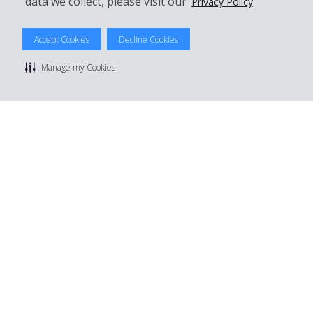
data we collect, please visit our
Privacy Policy
© 2026 The Hertz System, Inc.
Accept Cookies
Decline Cookies
Politique de confidentialité
|
Conditions d'utilisation du site
|
Conditions de location
|
Informations tarifaires
|
Plan du site
|
Manage my Cookies
Gérer mes cookies