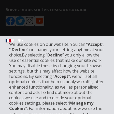
Suivez-nous sur les réseaux sociaux
FR | FR ▾
We use cookies on our website. You can “
Accept
”,
“
Decline
” or change your setting anytime at your
choice.By selecting “
Decline
” you only allow the
Informations sur l'entreprise
use of essential cookies that make our site work.
You may disable these by changing your browser
settings, but this may affect how the website
Entreprise
functions. By selecting “
Accept
”, we will set all
optional cookies that help us analyse traffic, offer
Support client
enhanced functionality, as well as personalised
content and ads.To find out more about the
cookies we use and to decide your optional
Réserver avec Hertz
cookies settings, please select “
Manage my
Cookies
”. For information about how we use the