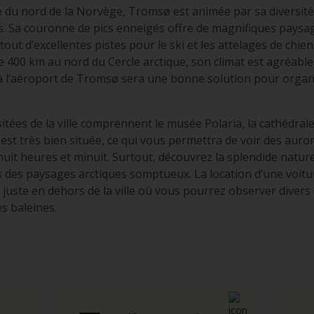
le du nord de la Norvège, Tromsø est animée par sa diversité 
s. Sa couronne de pics enneigés offre de magnifiques paysag
out d’excellentes pistes pour le ski et les attelages de chie
que 400 km au nord du Cercle arctique, son climat est agréab
 à l’aéroport de Tromsø sera une bonne solution pour organi
sitées de la ville comprennent le musée Polaria, la cathédrale
est très bien située, ce qui vous permettra de voir des auro
huit heures et minuit. Surtout, découvrez la splendide natu
ans des paysages arctiques somptueux. La location d’une voit
juste en dehors de la ville où vous pourrez observer divers 
s baleines.