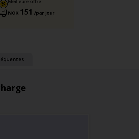
Meilleure offre
151
NOK
/par jour
réquentes
 charge