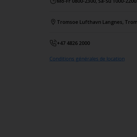
Mo-Fr 0800-2300, Sa-Su 1000-2200
Tromsoe Lufthavn Langnes
,
Trom
+47 4826 2000
Conditions générales de location