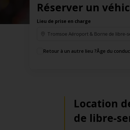
Réserver un véhic
des jours gratuits.*
Ajout gratuit du partenaire comme conducteur
additionnel
Lieu de prise en charge
Voyagez en toute sérénité, sans frais
supplémentaires.
* Voir conditions
Retour à un autre lieu ?
Âge du condu
Location d
de libre-se