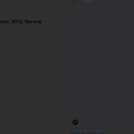
.
soe
,
9016
,
Norway
Voir mon trajet