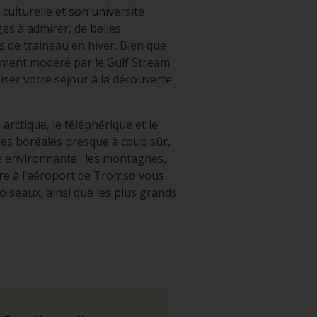
culturelle et son université
es à admirer, de belles
ns de traîneau en hiver. Bien que
lement modéré par le Gulf Stream.
ser votre séjour à la découverte
 arctique, le téléphérique et le
res boréales presque à coup sûr,
re environnante : les montagnes,
ure à l’aéroport de Tromsø vous
oiseaux, ainsi que les plus grands