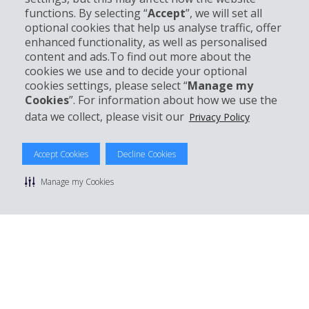
Entreprise
functions. By selecting “
Accept
”, we will set all
optional cookies that help us analyse traffic, offer
enhanced functionality, as well as personalised
Support client
content and ads.To find out more about the
cookies we use and to decide your optional
Réserver avec Hertz
cookies settings, please select “
Manage my
Cookies
”. For information about how we use the
data we collect, please visit our
Privacy Policy
© 2026 The Hertz System, Inc.
Accept Cookies
Decline Cookies
Politique de confidentialité
|
Conditions d'utilisation du site
|
Conditions de location
|
Informations tarifaires
|
Plan du site
|
Manage my Cookies
Gérer mes cookies