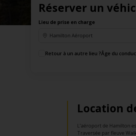
Réserver un véhic
des jours gratuits.*
Ajout gratuit du partenaire comme conducteur
additionnel
Lieu de prise en charge
Voyagez en toute sérénité, sans frais
supplémentaires.
* Voir conditions
Retour à un autre lieu ?
Âge du condu
Location d
L’aéroport de Hamilton est
Traversée par fleuve Waik