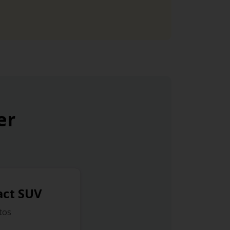
er
ct SUV
ltos