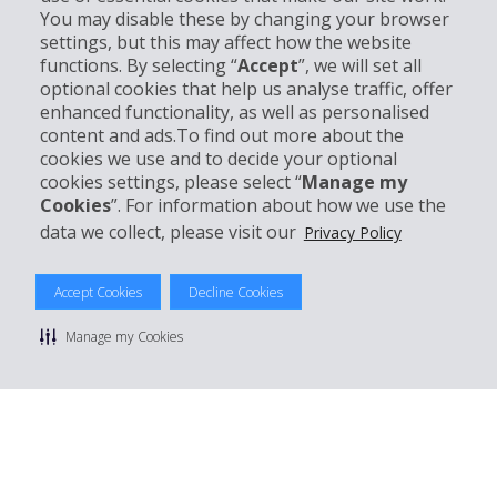
You may disable these by changing your browser
settings, but this may affect how the website
Entreprise
functions. By selecting “
Accept
”, we will set all
optional cookies that help us analyse traffic, offer
Support client
enhanced functionality, as well as personalised
content and ads.To find out more about the
cookies we use and to decide your optional
Réserver avec Hertz
cookies settings, please select “
Manage my
Cookies
”. For information about how we use the
data we collect, please visit our
Privacy Policy
© 2026 The Hertz System, Inc.
Accept Cookies
Decline Cookies
Politique de confidentialité
|
Conditions d'utilisation du site
|
Conditions de location
|
Informations tarifaires
|
Plan du site
|
Manage my Cookies
Gérer mes cookies