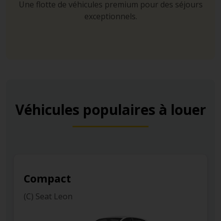
Une flotte de véhicules premium pour des séjours
exceptionnels.
Véhicules populaires à louer
pact
Econo
eat Leon
(B3) Renau