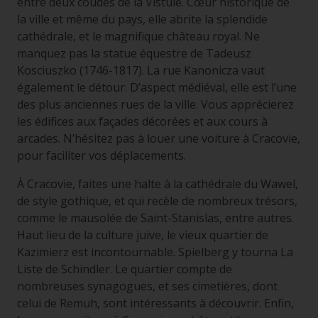
entre deux coudes de la Vistule. Cœur historique de
la ville et même du pays, elle abrite la splendide
cathédrale, et le magnifique château royal. Ne
manquez pas la statue équestre de Tadeusz
Kosciuszko (1746-1817). La rue Kanonicza vaut
également le détour. D’aspect médiéval, elle est l’une
des plus anciennes rues de la ville. Vous apprécierez
les édifices aux façades décorées et aux cours à
arcades. N’hésitez pas à louer une voiture à Cracovie,
pour faciliter vos déplacements.
À Cracovie, faites une halte à la cathédrale du Wawel,
de style gothique, et qui recèle de nombreux trésors,
comme le mausolée de Saint-Stanislas, entre autres.
Haut lieu de la culture juive, le vieux quartier de
Kazimierz est incontournable. Spielberg y tourna La
Liste de Schindler. Le quartier compte de
nombreuses synagogues, et ses cimetières, dont
celui de Remuh, sont intéressants à découvrir. Enfin,