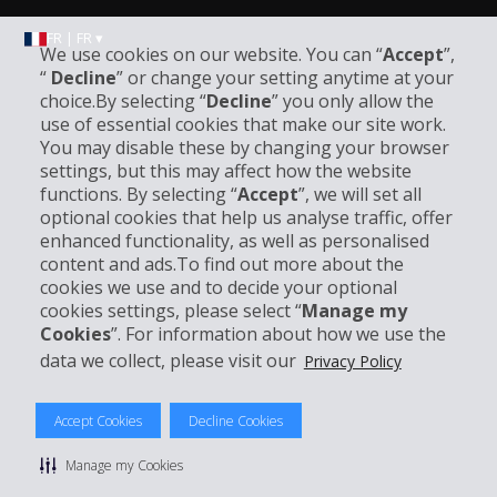
FR | FR ▾
We use cookies on our website. You can “
Accept
”,
“
Decline
” or change your setting anytime at your
choice.By selecting “
Decline
” you only allow the
Informations sur l'entreprise
use of essential cookies that make our site work.
You may disable these by changing your browser
settings, but this may affect how the website
Entreprise
functions. By selecting “
Accept
”, we will set all
optional cookies that help us analyse traffic, offer
Support client
enhanced functionality, as well as personalised
content and ads.To find out more about the
cookies we use and to decide your optional
Réserver avec Hertz
cookies settings, please select “
Manage my
Cookies
”. For information about how we use the
data we collect, please visit our
Privacy Policy
© 2026 The Hertz System, Inc.
Accept Cookies
Decline Cookies
Politique de confidentialité
|
Conditions d'utilisation du site
|
Conditions de location
|
Informations tarifaires
|
Plan du site
|
Manage my Cookies
Gérer mes cookies