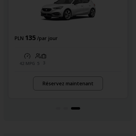
135
121
/par jour
PLN
3
MPG
5
45 MPG
Réservez maintenant