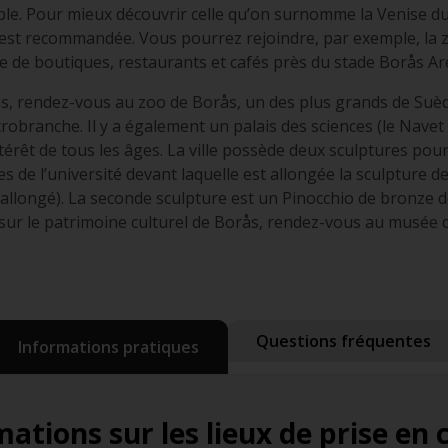
able. Pour mieux découvrir celle qu’on surnomme la Venise du
 est recommandée. Vous pourrez rejoindre, par exemple, la 
 de boutiques, restaurants et cafés près du stade Borås Ar
les, rendez-vous au zoo de Borås, un des plus grands de Suè
crobranche. Il y a également un palais des sciences (le Nave
érêt de tous les âges. La ville possède deux sculptures pour 
s de l’université devant laquelle est allongée la sculpture 
longé). La seconde sculpture est un Pinocchio de bronze d
sur le patrimoine culturel de Borås, rendez-vous au musée d’
Questions fréquentes
Informations pratiques
ations sur les lieux de prise en