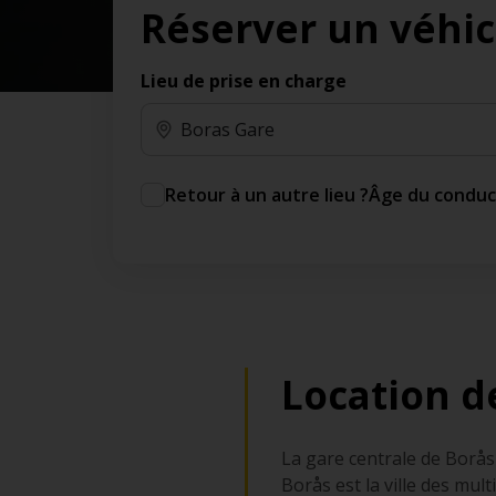
Réserver un véhic
des jours gratuits.*
Ajout gratuit du partenaire comme conducteur
additionnel
Lieu de prise en charge
Voyagez en toute sérénité, sans frais
supplémentaires.
* Voir conditions
Retour à un autre lieu ?
Âge du condu
Location d
La gare centrale de Borås 
Borås est la ville des mul