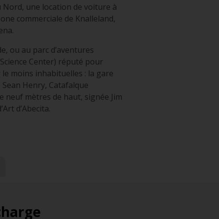
 Nord, une location de voiture à
zone commerciale de Knalleland,
ena.
de, ou au parc d’aventures
t Science Center) réputé pour
le moins inhabituelles : la gare
de Sean Henry, Catafalque
e neuf mètres de haut, signée Jim
Art d’Abecita.
 charge