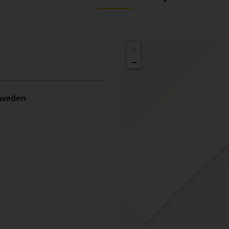
+
−
weden