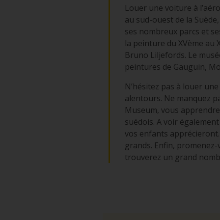
Louer une voiture à l’aér
au sud-ouest de la Suède,
ses nombreux parcs et se
la peinture du XVème au X
Bruno Liljefords. Le musée
peintures de Gauguin, Mo
N’hésitez pas à louer une 
alentours. Ne manquez pas
Museum, vous apprendrez d
suédois. A voir également
vos enfants apprécieront. 
grands. Enfin, promenez-v
trouverez un grand nombre