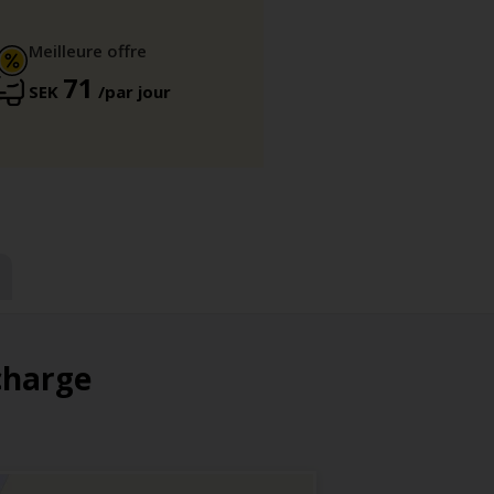
Meilleure offre
71
SEK
/par jour
 charge