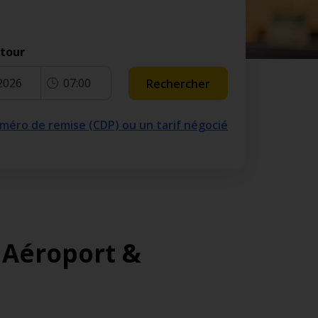
etour
2026
07:00
Rechercher
numéro de remise (CDP) ou un tarif négocié
 Aéroport &