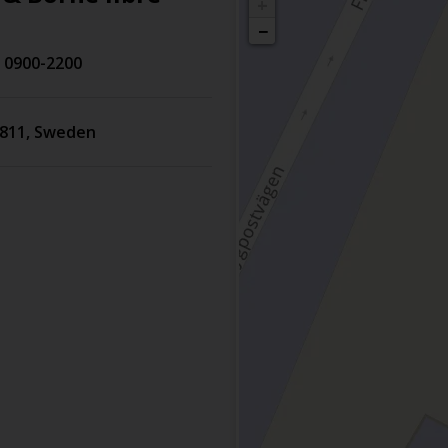
+
−
u 0900-2200
811
,
Sweden