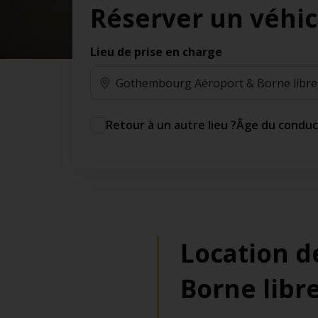
Réserver un véhic
des jours gratuits.*
Ajout gratuit du partenaire comme conducteur
additionnel
Lieu de prise en charge
Voyagez en toute sérénité, sans frais
supplémentaires.
* Voir conditions
Retour à un autre lieu ?
Âge du condu
Location d
Borne libr