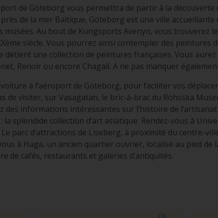
oport de Göteborg vous permettra de partir à la découverte d
 près de la mer Baltique, Göteborg est une ville accueillant
s musées. Au bout de Kungsports Avenyn, vous trouverez l
Xème siècle. Vous pourrez ainsi contempler des peintures 
 détient une collection de peintures françaises. Vous aurez 
net, Renoir ou encore Chagall. A ne pas manquer également
voiture à l’aéroport de Göteborg, pour faciliter vos déplacem
 de visiter, sur Vasagatan, le bric-à-brac du Röhsska Museet
es informations intéressantes sur l’histoire de l’artisana
 : la splendide collection d’art asiatique. Rendez-vous à Un
Le parc d’attractions de Liseberg, à proximité du centre-vill
ous à Haga, un ancien quartier ouvrier, localisé au pied de 
 de cafés, restaurants et galeries d’antiquités.