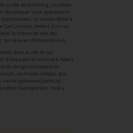
e la ville de Göteborg. Localisée
e et dynamique. Vous apprécierez
e Konstmuseet, un musée dédié à
de Carl Larsson, Anders Zorn ou
ainsi la chance de voir des
 : les œuvres d’Edvard Munch.
ents dans la ville et ses
. S’inspirant du Victoria & Albert
t et du design européens et
iverseum, un musée ludique, que
e, ravira également petits et
la colline Skansparken. Vous y