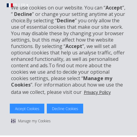
FR | FR ▾
We use cookies on our website. You can “
Accept
”,
“
Decline
” or change your setting anytime at your
choice.By selecting “
Decline
” you only allow the
use of essential cookies that make our site work.
Informations sur l'entreprise
You may disable these by changing your browser
settings, but this may affect how the website
Entreprise
functions. By selecting “
Accept
”, we will set all
optional cookies that help us analyse traffic, offer
enhanced functionality, as well as personalised
Support client
content and ads.To find out more about the
cookies we use and to decide your optional
Réserver avec Hertz
cookies settings, please select “
Manage my
Cookies
”. For information about how we use the
data we collect, please visit our
Privacy Policy
© 2026 The Hertz System, Inc.
Accept Cookies
Decline Cookies
Politique de confidentialité
|
Conditions d'utilisation du site
|
Conditions de location
|
Informations tarifaires
|
Plan du site
|
Manage my Cookies
Gérer mes cookies