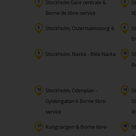
Stockholm Gare centrale &
S
Borne de libre-service
li
Stockholm, Ostermalmstorg 4
S
E
Stockholm, Nacka - Bilia Nacka
S
Bo
Stockholm, Odenplan -
S
Gyldengatan 6 Borne libre-
S
service
li
Kungsangen & Borne libre-
S