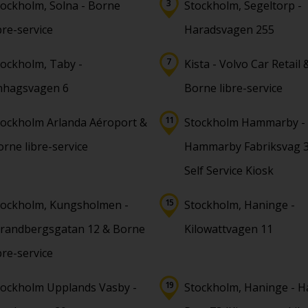
tockholm, Solna - Borne
Stockholm, Segeltorp -
bre-service
Haradsvagen 255
tockholm, Taby -
Kista - Volvo Car Retail 
nhagsvagen 6
Borne libre-service
tockholm Arlanda Aéroport &
Stockholm Hammarby -
rne libre-service
Hammarby Fabriksvag 3
Self Service Kiosk
tockholm, Kungsholmen -
Stockholm, Haninge -
trandbergsgatan 12 & Borne
Kilowattvagen 11
bre-service
tockholm Upplands Vasby -
Stockholm, Haninge - H