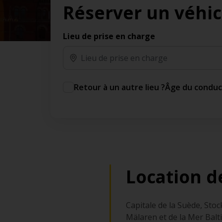
Réserver un véhic
des jours gratuits.*
Ajout gratuit du partenaire comme conducteur
additionnel
Lieu de prise en charge
Voyagez en toute sérénité, sans frais
supplémentaires.
* Voir conditions
Retour à un autre lieu ?
Âge du condu
Location d
Capitale de la Suède, Stoc
Mälaren et de la Mer Balt