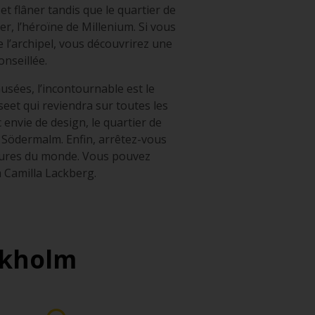
 et flâner tandis que le quartier de
r, l’héroïne de Millenium. Si vous
 l’archipel, vous découvrirez une
nseillée.
 musées, l’incontournable est le
et qui reviendra sur toutes les
 envie de design, le quartier de
 Södermalm. Enfin, arrêtez-vous
leures du monde. Vous pouvez
à Camilla Lackberg.
ckholm