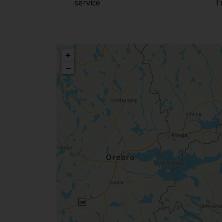
service
T
+
−