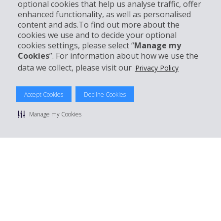
optional cookies that help us analyse traffic, offer
Support client
enhanced functionality, as well as personalised
content and ads.To find out more about the
cookies we use and to decide your optional
Réserver avec Hertz
cookies settings, please select “
Manage my
Cookies
”. For information about how we use the
data we collect, please visit our
Privacy Policy
© 2026 The Hertz System, Inc.
Accept Cookies
Decline Cookies
Politique de confidentialité
|
Conditions d'utilisation du site
|
Conditions de location
|
Informations tarifaires
|
Plan du site
|
Manage my Cookies
Gérer mes cookies