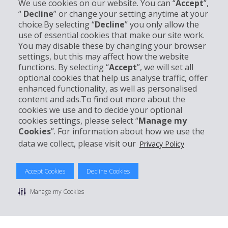
We use cookies on our website. You can “
Accept
”,
“
Decline
” or change your setting anytime at your
choice.By selecting “
Decline
” you only allow the
Informations sur l'entreprise
use of essential cookies that make our site work.
You may disable these by changing your browser
settings, but this may affect how the website
Entreprise
functions. By selecting “
Accept
”, we will set all
optional cookies that help us analyse traffic, offer
Support client
enhanced functionality, as well as personalised
content and ads.To find out more about the
cookies we use and to decide your optional
Réserver avec Hertz
cookies settings, please select “
Manage my
Cookies
”. For information about how we use the
data we collect, please visit our
Privacy Policy
© 2026 The Hertz System, Inc.
Accept Cookies
Decline Cookies
Politique de confidentialité
|
Conditions d'utilisation du site
|
Conditions de location
|
Informations tarifaires
|
Plan du site
|
Manage my Cookies
Gérer mes cookies