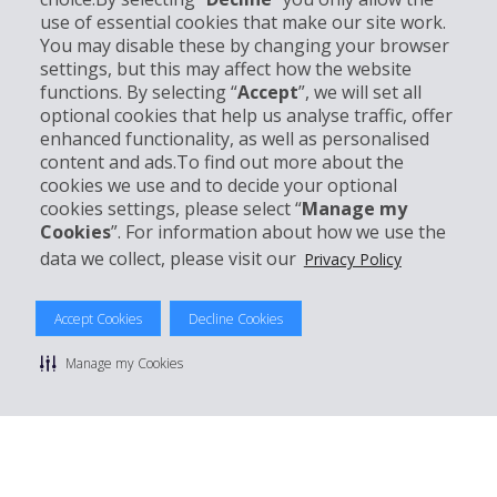
Informations sur l'entreprise
use of essential cookies that make our site work.
You may disable these by changing your browser
settings, but this may affect how the website
Entreprise
functions. By selecting “
Accept
”, we will set all
optional cookies that help us analyse traffic, offer
Support client
enhanced functionality, as well as personalised
content and ads.To find out more about the
cookies we use and to decide your optional
Réserver avec Hertz
cookies settings, please select “
Manage my
Cookies
”. For information about how we use the
data we collect, please visit our
Privacy Policy
© 2026 The Hertz System, Inc.
Accept Cookies
Decline Cookies
Politique de confidentialité
|
Conditions d'utilisation du site
|
Conditions de location
|
Informations tarifaires
|
Plan du site
|
Manage my Cookies
Gérer mes cookies