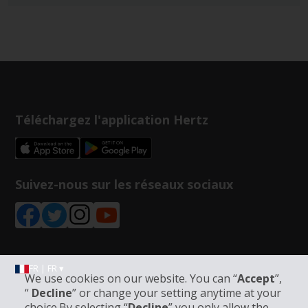
Téléchargez l'application Hertz
Suivez-nous sur les réseaux sociaux
FR | FR ▾
We use cookies on our website. You can “
Accept
”,
“
Decline
” or change your setting anytime at your
choice.By selecting “
Decline
” you only allow the