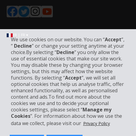
FR | FR ▾
We use cookies on our website. You can “
Accept
”,
“
Decline
” or change your setting anytime at your
choice.By selecting “
Decline
” you only allow the
Informations sur l'entreprise
use of essential cookies that make our site work.
You may disable these by changing your browser
settings, but this may affect how the website
Entreprise
functions. By selecting “
Accept
”, we will set all
optional cookies that help us analyse traffic, offer
Support client
enhanced functionality, as well as personalised
content and ads.To find out more about the
cookies we use and to decide your optional
Réserver avec Hertz
cookies settings, please select “
Manage my
Cookies
”. For information about how we use the
data we collect, please visit our
Privacy Policy