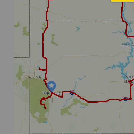
additionnel
Voyagez en toute sérénité, sans frais supplémentaires.
* Voir conditions