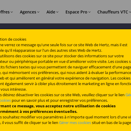
ffres
Agences
Aide
Espace Pro
Chauffeurs VTC
ENTURE AMÉRICAINE
À 1
uide de location de voiture
ertz 24/7
ffres spéciales
oiture - Top agences
ertz Pack Pro®
romos
EXPLOR
TOP AG
BESOIN 
HERTZ 
ation de cookies
e verrez ce message qu'une seule fois sur ce site Web de Hertz, mais il est
out ce que vous devez savoir sur les
e covoiturage en toute simplicité. Réservez.
romotions et partenariats.
xplorez les agences les plus populaires de
a location de véhicules pour les
es offres exclusives pour booster votre
le qu'il réapparaisse sur l'un des autres sites Web de Hertz.
Les
Dakotas
cations Hertz.
éverrouillez. Partez !
ocation de voitures.
rofessionnels.
tivité.
Véhicule
Avignon
Voir ou 
Devenez
tilisons des cookies sur ce site pour stocker des informations sur votre
réservat
teur ou périphérique portable en vue d'améliorer votre visite. Les cookies 
Bordeau
onditions de location
ocation de camping-cars
estinations mondiales
AQs
Echangez
its fichiers textes qui vous permettent de naviguer efficacement d'une pag
tilitaire - Top agences
Trouver 
TROUVE
onditions générales pour le pays dans
ocation de camping-cars, vans et fourgons
écouvrez des offres de location de voitures
outes les réponses sur l’offre Hertz VTC.
e, qui mémorisent vos préférences, qui nous aident à évaluer la performance
Lyon gar
FAQ
quel vous effectuez la location.
ménagés.
ans tracas pour des destinations
xplorez les agences les plus populaires de
eb et qui améliorent en général votre expérience de navigation. Les cookies
assionnantes à travers le monde.
cation d'utilitaires.
t également servir à cibler plus étroitement le marketing en ligne en fonct
Calculat
 vous intéresse.
nformations tarifaires
log VTC
Lyon aér
s désirez désactiver les cookies sur ce site Web, veuillez cliquer sur le lien
Gé
Da
étail des frais et suppléments.
onseils et actualités pour les chauffeurs
ookies
pour en savoir plus et pour enregistrer vos préférences.
Exupéry
TC.
rmant ce message, vous acceptez notre utilisation de cookies
rmément à vos préférences éventuelles.
Dakota du S
Marseill
En savoir plus
us souhaitez modifier vos paramètres à n'importe quel moment lors d'une vi
, il vous suffit de cliquer sur le lien
Gérer mes cookies
situé en bas de la pag