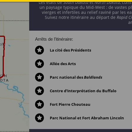
Les états de
South Dakota
et
North Dakota
, com
un paysage typique du Mid-West : de vastes pl
vierges et infertiles au relief raviné par le
Suivez notre itinéraire au départ de
Rapid Ci
a
Arrêts de l’itinéraire:
La cité des Présidents
Allée des Arts
Parc national des
Baldlands
Centre d’Interprétation du Buffalo
Fort Pierre Chouteau
Parc National et Fort Abraham Lincoln