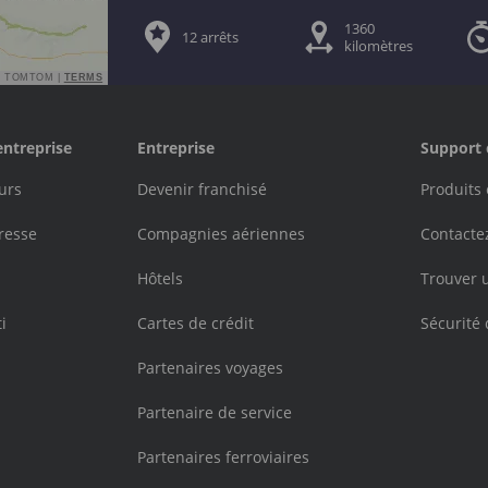
1360
12 arrêts
kilomètres
© TOMTOM |
TERMS
entreprise
Entreprise
Support 
urs
Devenir franchisé
Produits 
resse
Compagnies aériennes
Contacte
Hôtels
Trouver 
i
Cartes de crédit
Sécurité 
Partenaires voyages
Partenaire de service
Partenaires ferroviaires