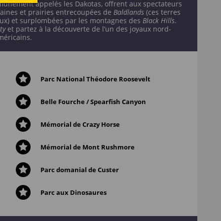
munément appelés les Dakotas, offrent aux spectateurs
aines et prairies entrecoupées de
Baldlands
(ces terres
s eaux) et surplombées par les montagnes des
Black Hills
.
ty
et partez à la découverte de l’un des joyaux nord-
méricains.
Parc National Théodore Roosevelt
Ce q
Si vo
Les 
Dans
Suiv
Non 
À l’
À sa
En 1
Les 
Le p
Le p
et
6ème
vous
long
prin
Miss
nota
une 
mont
célè
L’it
un m
St
Belle Fourche / Spearfish Canyon
Prés
et l
prop
des 
post
cult
patr
Nati
d’êt
Roos
que 
repr
évol
bele
occa
en h
d’ail
phot
sort
pied
rest
suiv
étap
en t
égal
indi
plus
loue
Mémorial de Crazy Horse
Mémorial de Mont Rushmore
Parc domanial de Custer
Parc aux Dinosaures