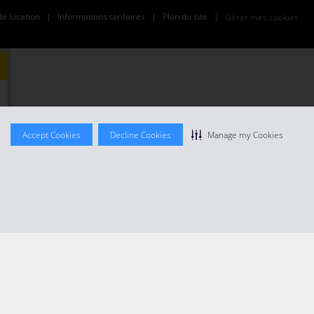
de location
|
Informations tarifaires
|
Plan du site
|
Gérer mes cookies
3
Accept Cookies
Decline Cookies
Manage my Cookies
0
7