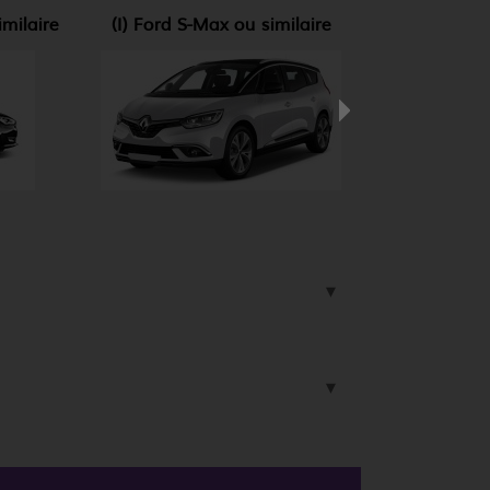
milaire
(I) Ford S-Max ou similaire
(Q0)