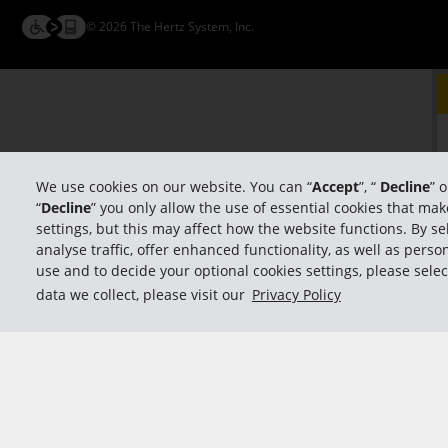
© 2026 The Hertz System, Inc.
We use cookies on our website. You can “
Accept
”, “
Decline
” 
“
Decline
” you only allow the use of essential cookies that m
settings, but this may affect how the website functions. By sel
analyse traffic, offer enhanced functionality, as well as per
use and to decide your optional cookies settings, please selec
data we collect, please visit our
Privacy Policy