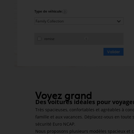
additionnel
Voyagez en toute sérénité, sans frais supplémentaires.
Type de véhicule
:
* Voir conditions
remise
Voyez grand
Des voitures idéales pour voyager
Très spacieuses, confortables et agréables à co
famille et aux vacances. Déplacez-vous en toute s
sécurité Euro NCAP.
Nous proposons plusieurs modèles spacieux et co