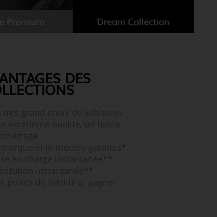
te Premium
Dream Collection
ANTAGES DES
LLECTIONS
 très grand choix de véhicules
e excellente qualité, un faible
lométrage
 marque et le modèle garantis*
ise en charge instantanée**
stitution instantanée**
s points de fidélité à gagner