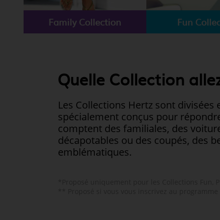
additionnel
Voyagez en toute sérénité, sans frais supplémentaires.
Family Collection
Fun Colle
* Voir conditions
Quelle Collection alle
Les Collections Hertz sont divisée
spécialement conçus pour répondre 
comptent des familiales, des voitu
décapotables ou des coupés, des ber
emblématiques.
*Proposé uniquement pour les Collections Fun, P
** Proposé si vous vous inscrivez au programme d