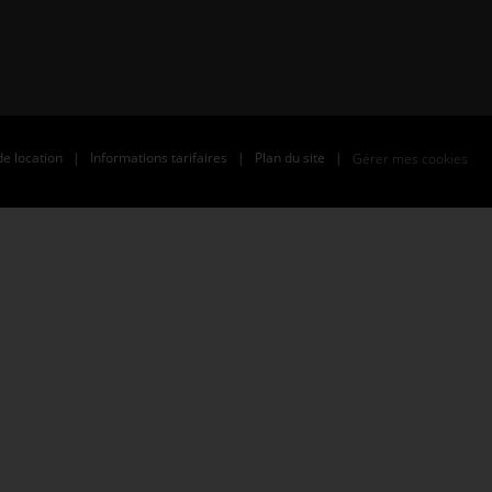
de location
|
Informations tarifaires
|
Plan du site
|
Gérer mes cookies