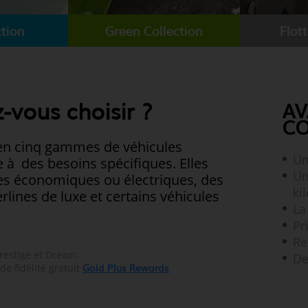
ction
Green Collection
Flot
z-vous choisir ?
AV
CO
s en cinq gammes de véhicules
Un
à des besoins spécifiques. Elles
Un
res économiques ou électriques, des
ki
lines de luxe et certains véhicules
La
Pr
Re
restige et Dream.
De
Gold Plus Rewards
e fidélité gratuit